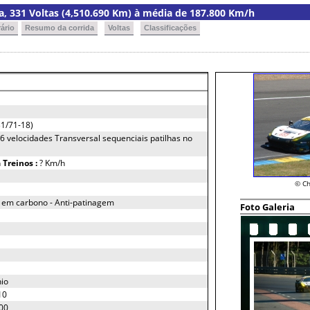
ria, 331 Voltas (4,510.690 Km) à média de 187.800 Km/h
ário
Resumo da corrida
Voltas
Classificações
1/71-18)
 6 velocidades Transversal sequenciais patilhas no
h
Treinos :
? Km/h
© Ch
s em carbono - Anti-patinagem
Foto Galeria
nio
10
00