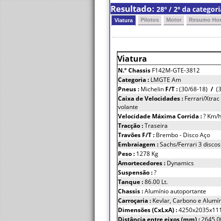
Resultado:
28º / 2º da catego
Pilotos
Motor
Resumo Hor
Viatura
Viatura
N.º Chassis
F142M-GTE-3812
Categoria :
LMGTE Am
Pneus :
Michelin
F/T :
(30/68-18)
/
(3
Caixa de Velocidades :
Ferrari/Xtrac
volante
Velocidade Máxima Corrida :
? Km/
Tracção :
Traseira
Travões F/T :
Brembo - Disco Aço
Embraiagem :
Sachs/Ferrari 3 disco
Peso :
1278 Kg
Amortecedores :
Dynamics
Suspensão :
?
Tanque :
86.00 Lt.
Chassis :
Alumínio autoportante
Carroçaria :
Kevlar, Carbono e Alumí
Dimensões (CxLxA) :
4250x2035x11
Distância entre eixos (mm) :
2645.0