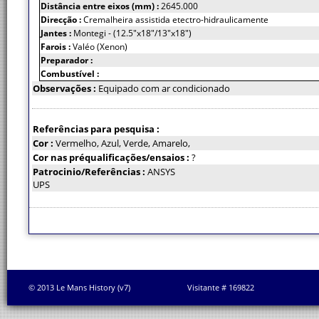
Distância entre eixos (mm) :
2645.000
Direcção :
Cremalheira assistida etectro-hidraulicamente
Jantes :
Montegi - (12.5"x18"/13"x18")
Farois :
Valéo (Xenon)
Preparador :
Combustível :
Observações :
Equipado com ar condicionado
Referências para pesquisa :
Cor :
Vermelho, Azul, Verde, Amarelo,
Cor nas préqualificações/ensaios :
?
Patrocinio/Referências :
ANSYS
UPS
© 2013 Le Mans History (v7)
Visitante # 169822