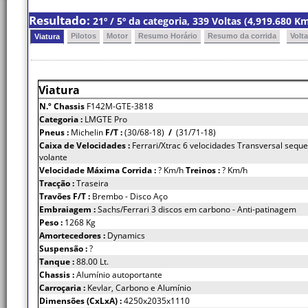
Resultado:
21º / 5º da categoria, 339 Voltas (4,919.680 
Pilotos
Motor
Resumo Horário
Resumo da corrida
Volt
Viatura
Viatura
N.º Chassis
F142M-GTE-3818
Categoria :
LMGTE Pro
Pneus :
Michelin
F/T :
(30/68-18)
/
(31/71-18)
Caixa de Velocidades :
Ferrari/Xtrac 6 velocidades Transversal seque
volante
Velocidade Máxima Corrida :
? Km/h
Treinos :
? Km/h
Tracção :
Traseira
Travões F/T :
Brembo - Disco Aço
Embraiagem :
Sachs/Ferrari 3 discos em carbono - Anti-patinagem
Peso :
1268 Kg
Amortecedores :
Dynamics
Suspensão :
?
Tanque :
88.00 Lt.
Chassis :
Alumínio autoportante
Carroçaria :
Kevlar, Carbono e Alumínio
Dimensões (CxLxA) :
4250x2035x1110