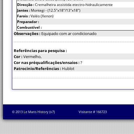
Direcção :
Cremalheira assistida etectro-hidraulicamente
Jantes :
Montegi - (12.5"x18"/13"x18")
Farois :
Valéo (Xenon)
Preparador :
Combustível :
Observações :
Equipado com ar condicionado
Referências para pesquisa :
Cor :
Vermelho,
Cor nas préqualificações/ensaios :
?
Patrocinio/Referências :
Hublot
© 2013 Le Mans History (v7)
Visitante # 166723