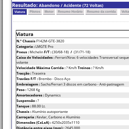
Resultado:
Abandono / Acidente (72 Voltas)
Pilotos
Motor
Resumo Horário
Resumo da corrida
Volt
Viatura
Viatura
N.º Chassis
F142M-GTE-3820
Categoria :
LMGTE Pro
Pneus :
Michelin
F/T :
(30/68-18)
/
(31/71-18)
Caixa de Velocidades :
Ferrari/Xtrac 6 velocidades Transversal seque
volante
Velocidade Máxima Corrida :
? Km/h
Treinos :
? Km/h
Tracção :
Traseira
Travões F/T :
Brembo - Disco Aço
Embraiagem :
Sachs/Ferrari 3 discos em carbono - Anti-patinagem
Peso :
1268 Kg
Amortecedores :
Dynamics
Suspensão :
?
Tanque :
88.00 Lt.
Chassis :
Alumínio autoportante
Carroçaria :
Kevlar, Carbono e Alumínio
Dimensões (CxLxA) :
4250x2035x1110
Distância entre eixos (mm) :
2645.000