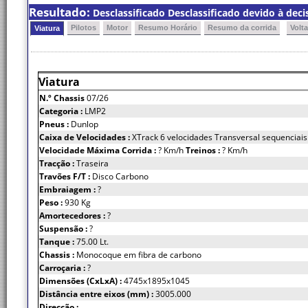
Resultado:
Desclassificado Desclassificado devido à deci
Pilotos
Motor
Resumo Horário
Resumo da corrida
Volt
Viatura
Viatura
N.º Chassis
07/26
Categoria :
LMP2
Pneus :
Dunlop
Caixa de Velocidades :
XTrack 6 velocidades Transversal sequenciais
Velocidade Máxima Corrida :
? Km/h
Treinos :
? Km/h
Tracção :
Traseira
Travões F/T :
Disco Carbono
Embraiagem :
?
Peso :
930 Kg
Amortecedores :
?
Suspensão :
?
Tanque :
75.00 Lt.
Chassis :
Monocoque em fibra de carbono
Carroçaria :
?
Dimensões (CxLxA) :
4745x1895x1045
Distância entre eixos (mm) :
3005.000
Direcção :