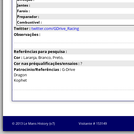
Jantes :
Farois :
Preparador :
Combustível :
Twitter :
twitter.com/GDrive_Racing
Observações :
Referências para pesquisa :
Cor :
Laranja, Branco, Preto,
Cor nas préqualificações/ensaios :
?
Patrocinio/Referências :
G-Drive
Dragon
Kophet
© 2013 Le Mans History (v7)
Visitante # 153149