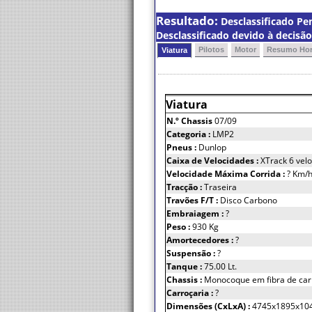
Resultado:
Desclassificado Pe
Desclassificado devido à decisão
Pilotos
Motor
Resumo Hor
Viatura
Viatura
N.º Chassis
07/09
Categoria :
LMP2
Pneus :
Dunlop
Caixa de Velocidades :
XTrack 6 vel
Velocidade Máxima Corrida :
? Km/
Tracção :
Traseira
Travões F/T :
Disco Carbono
Embraiagem :
?
Peso :
930 Kg
Amortecedores :
?
Suspensão :
?
Tanque :
75.00 Lt.
Chassis :
Monocoque em fibra de ca
Carroçaria :
?
Dimensões (CxLxA) :
4745x1895x10