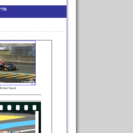
nº70
ichel Faust