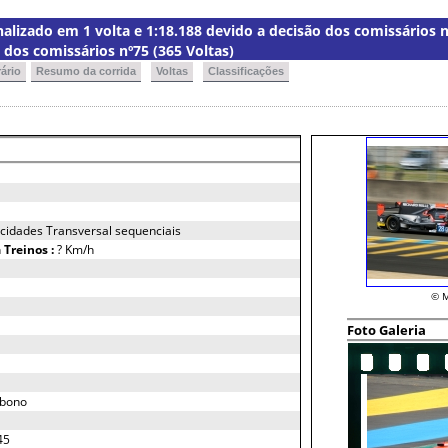
nalizado em 1 volta e 1:18.188 devido a decisão dos comissários 
 dos comissários nº75 (365 Voltas)
ário
Resumo da corrida
Voltas
Classificações
ocidades Transversal sequenciais
h
Treinos :
? Km/h
© M
Foto Galeria
rbono
45