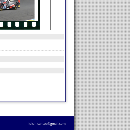
luis.h.santos@gmail.com