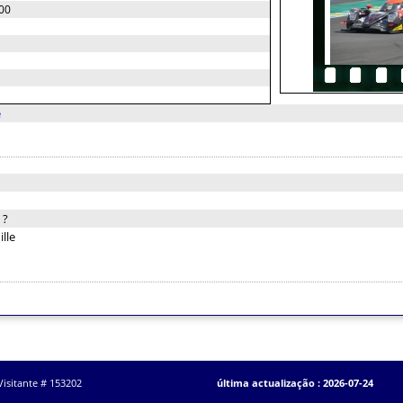
00
e
:
?
lle
Visitante # 153202
última actualização : 2026-07-24