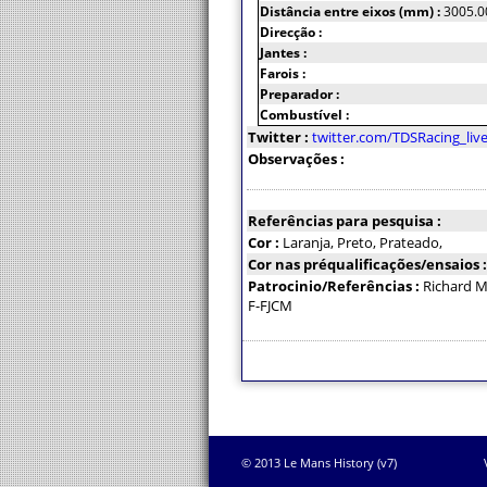
Distância entre eixos (mm) :
3005.0
Direcção :
Jantes :
Farois :
Preparador :
Combustível :
Twitter :
twitter.com/TDSRacing_liv
Observações :
Referências para pesquisa :
Cor :
Laranja, Preto, Prateado,
Cor nas préqualificações/ensaios 
Patrocinio/Referências :
Richard Mi
F-FJCM
© 2013 Le Mans History (v7)