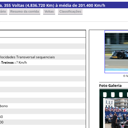
ria, 355 Voltas (4,836.720 Km) à média de 201.400 Km/h
ário
Resumo da corrida
Voltas
Classificações
locidades Transversal sequenciais
h
Treinos :
? Km/h
© M
Foto Galeria
rbono
50
00