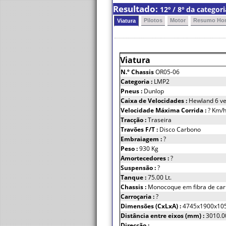
Resultado:
12º / 8º da catego
Pilotos
Motor
Resumo Hor
Viatura
Viatura
N.º Chassis
OR05-06
Categoria :
LMP2
Pneus :
Dunlop
Caixa de Velocidades :
Hewland 6 ve
Velocidade Máxima Corrida :
? Km/
Tracção :
Traseira
Travões F/T :
Disco Carbono
Embraiagem :
?
Peso :
930 Kg
Amortecedores :
?
Suspensão :
?
Tanque :
75.00 Lt.
Chassis :
Monocoque em fibra de ca
Carroçaria :
?
Dimensões (CxLxA) :
4745x1900x10
Distância entre eixos (mm) :
3010.0
Direcção :