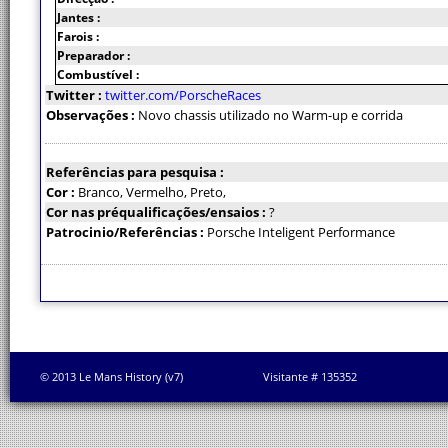
Jantes :
Farois :
Preparador :
Combustível :
Twitter :
twitter.com/PorscheRaces
Observações :
Novo chassis utilizado no Warm-up e corrida
Referências para pesquisa :
Cor :
Branco, Vermelho, Preto,
Cor nas préqualificações/ensaios :
?
Patrocinio/Referências :
Porsche Inteligent Performance
© 2013 Le Mans History (v7)
Visitante # 135352