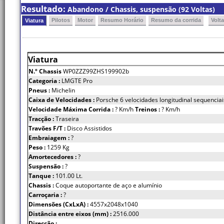
Resultado:
Abandono / Chassis, suspensão (92 Voltas)
Pilotos
Motor
Resumo Horário
Resumo da corrida
Volt
Viatura
Viatura
N.º Chassis
WP0ZZZ99ZHS199902b
Categoria :
LMGTE Pro
Pneus :
Michelin
Caixa de Velocidades :
Porsche 6 velocidades longitudinal sequenciai
Velocidade Máxima Corrida :
? Km/h
Treinos :
? Km/h
Tracção :
Traseira
Travões F/T :
Disco Assistidos
Embraiagem :
?
Peso :
1259 Kg
Amortecedores :
?
Suspensão :
?
Tanque :
101.00 Lt.
Chassis :
Coque autoportante de aço e alumínio
Carroçaria :
?
Dimensões (CxLxA) :
4557x2048x1040
Distância entre eixos (mm) :
2516.000
Direcção :