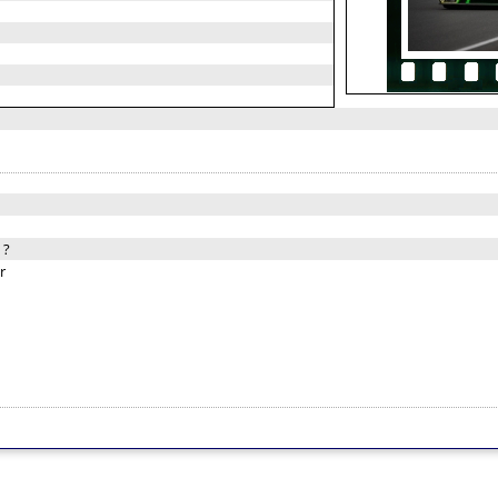
:
?
r