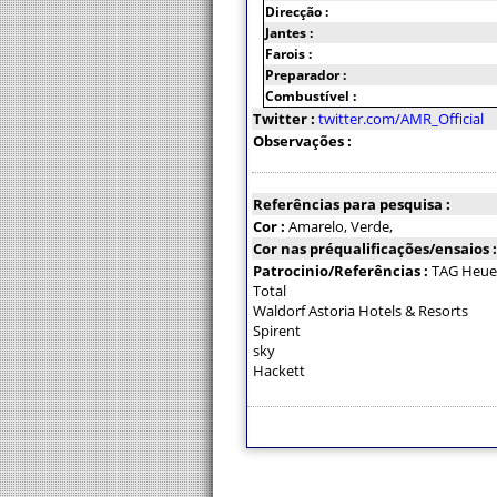
Direcção :
Jantes :
Farois :
Preparador :
Combustível :
Twitter :
twitter.com/AMR_Official
Observações :
Referências para pesquisa :
Cor :
Amarelo, Verde,
Cor nas préqualificações/ensaios 
Patrocinio/Referências :
TAG Heue
Total
Waldorf Astoria Hotels & Resorts
Spirent
sky
Hackett