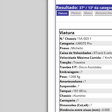
Resultado:
37º / 13º da categ
Pilotos
Motor
Resumo Hor
Viatura
Viatura
N.º Chassis
15A-003-1
Categoria :
LMGTE Pro
Pneus :
Michelin
Caixa de Velocidades :
XTrack 6 velo
Velocidade Máxima Corrida :
? Km/
Tracção :
Traseira
Travões F/T :
Disco Assistidos
Embraiagem :
?
Peso :
1268 Kg
Amortecedores :
?
Suspensão :
?
Tanque :
101.00 Lt.
Chassis :
Alumínio
Carroçaria :
?
Dimensões (CxLxA) :
?
Distância entre eixos (mm) :
0.000