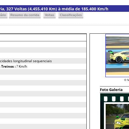
oria, 327 Voltas (4,455.410 Km) à média de 185.400 Km/h
ário
Resumo da corrida
Voltas
Classificações
cidades longitudinal sequenciais
h
Treinos :
? Km/h
© M
Foto Galeria