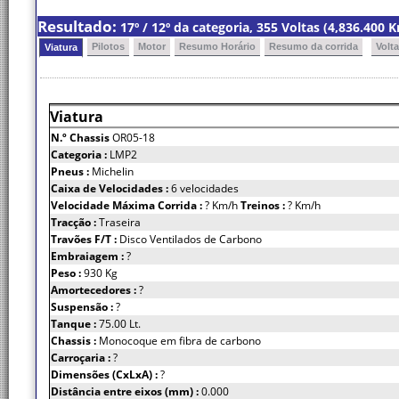
Resultado:
17º / 12º da categoria, 355 Voltas (4,836.400
Pilotos
Motor
Resumo Horário
Resumo da corrida
Volt
Viatura
Viatura
N.º Chassis
OR05-18
Categoria :
LMP2
Pneus :
Michelin
Caixa de Velocidades :
6 velocidades
Velocidade Máxima Corrida :
? Km/h
Treinos :
? Km/h
Tracção :
Traseira
Travões F/T :
Disco Ventilados de Carbono
Embraiagem :
?
Peso :
930 Kg
Amortecedores :
?
Suspensão :
?
Tanque :
75.00 Lt.
Chassis :
Monocoque em fibra de carbono
Carroçaria :
?
Dimensões (CxLxA) :
?
Distância entre eixos (mm) :
0.000