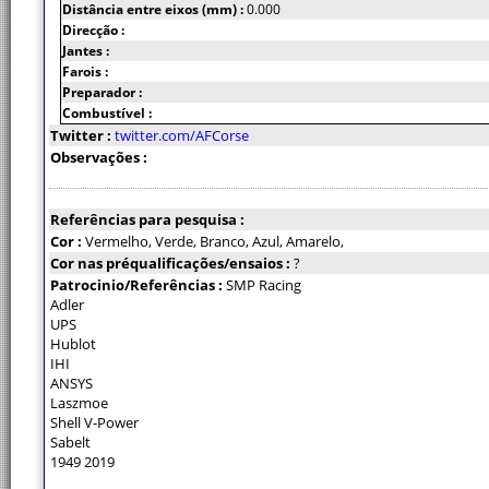
Distância entre eixos (mm) :
0.000
Direcção :
Jantes :
Farois :
Preparador :
Combustível :
Twitter :
twitter.com/AFCorse
Observações :
Referências para pesquisa :
Cor :
Vermelho, Verde, Branco, Azul, Amarelo,
Cor nas préqualificações/ensaios :
?
Patrocinio/Referências :
SMP Racing
Adler
UPS
Hublot
IHI
ANSYS
Laszmoe
Shell V-Power
Sabelt
1949 2019