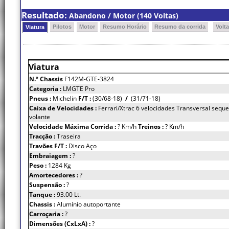
Resultado:
Abandono / Motor (140 Voltas)
Pilotos
Motor
Resumo Horário
Resumo da corrida
Volt
Viatura
Viatura
N.º Chassis
F142M-GTE-3824
Categoria :
LMGTE Pro
Pneus :
Michelin
F/T :
(30/68-18)
/
(31/71-18)
Caixa de Velocidades :
Ferrari/Xtrac 6 velocidades Transversal seque
volante
Velocidade Máxima Corrida :
? Km/h
Treinos :
? Km/h
Tracção :
Traseira
Travões F/T :
Disco Aço
Embraiagem :
?
Peso :
1284 Kg
Amortecedores :
?
Suspensão :
?
Tanque :
93.00 Lt.
Chassis :
Alumínio autoportante
Carroçaria :
?
Dimensões (CxLxA) :
?