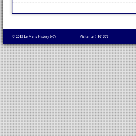
© 2013 Le Mans History (v7)
Visitante # 161378