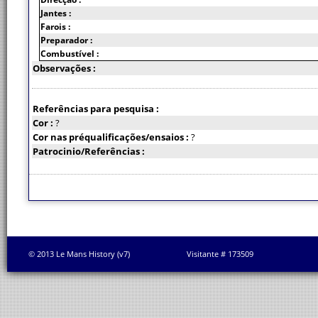
Jantes :
Farois :
Preparador :
Combustível :
Observações :
Referências para pesquisa :
Cor :
?
Cor nas préqualificações/ensaios :
?
Patrocinio/Referências :
© 2013 Le Mans History (v7)
Visitante # 173509