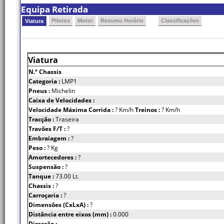
Equipa Retirada
Pilotos
Motor
Resumo Horário
Classificações
Viatura
Viatura
N.º Chassis
Categoria :
LMP1
Pneus :
Michelin
Caixa de Velocidades :
Velocidade Máxima Corrida :
? Km/h
Treinos :
? Km/h
Tracção :
Traseira
Travões F/T :
?
Embraiagem :
?
Peso :
? Kg
Amortecedores :
?
Suspensão :
?
Tanque :
73.00 Lt.
Chassis :
?
Carroçaria :
?
Dimensões (CxLxA) :
?
Distância entre eixos (mm) :
0.000
Direcção :