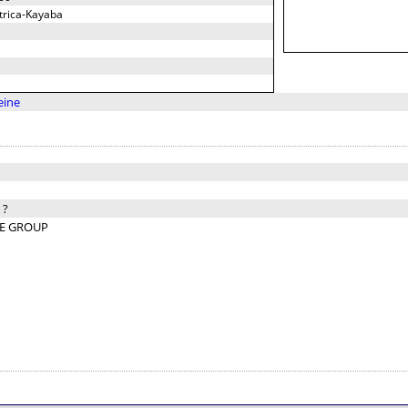
ctrica-Kayaba
eine
:
?
E GROUP