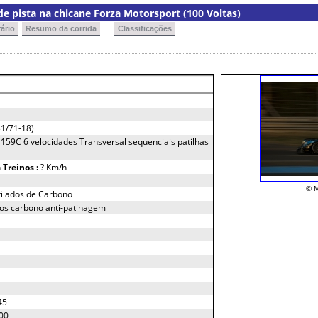
e pista na chicane Forza Motorsport (100 Voltas)
ário
Resumo da corrida
Classificações
1/71-18)
1159C 6 velocidades Transversal sequenciais patilhas
h
Treinos :
? Km/h
© M
ilados de Carbono
cos carbono anti-patinagem
45
00