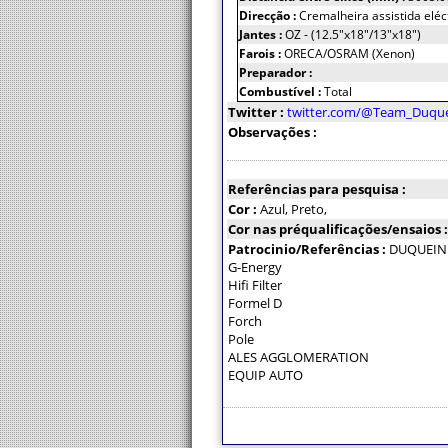
Direcção :
Cremalheira assistida elé
Jantes :
OZ - (12.5"x18"/13"x18")
Farois :
ORECA/OSRAM (Xenon)
Preparador :
Combustível :
Total
Twitter :
twitter.com/@Team_Duqu
Observações :
Referências para pesquisa :
Cor :
Azul, Preto,
Cor nas préqualificações/ensaios 
Patrocinio/Referências :
DUQUEIN
G-Energy
Hifi Filter
Formel D
Forch
Pole
ALES AGGLOMERATION
EQUIP AUTO