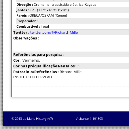
Direcção :
Cremalheira assistida eléctrica-Kayaba
Jantes :
OZ - (12.5"x18"/13"x18")
Farois :
ORECA/OSRAM (Xenon)
Preparador :
Combustível :
Total
Twitter :
twitter.com/@Richard_Mille
Observações :
Referências para pesquisa :
Cor :
Vermelho,
Cor nas préqualificações/ensaios :
?
Patrocinio/Referências :
Richard Mille
INSTITUT DU CERVEAU
© 2013 Le Mans History (v7)
Visitante # 191303