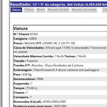
Resultado:
13º / 9º da categoria, 364 Voltas (4,959.030 
Pilotos
Motor
Resumo Horário
Resumo da corrida
Cl
Viatura
Viatura
N.º Chassis
07/62
Categoria :
LMP2
Pneus :
Michelin
F/T :
(30/68-18)
/
(31/71-18)
Caixa de Velocidades :
XTrack type 1159C 6 velocidades Transversal 
no volante
Velocidade Máxima Corrida :
? Km/h
Treinos :
? Km/h
Tracção :
Traseira
Travões F/T :
Brembo - Disco Ventilados de Carbono
Embraiagem :
Tilton/Cosworth 3 discos carbono anti-patinagem
Peso :
930 Kg
Amortecedores :
PKM
Suspensão :
?
Tanque :
75.00 Lt.
Chassis :
?
Carroçaria :
?
Dimensões (CxLxA) :
4745x1895x1045
Distância entre eixos (mm) :
3005.000