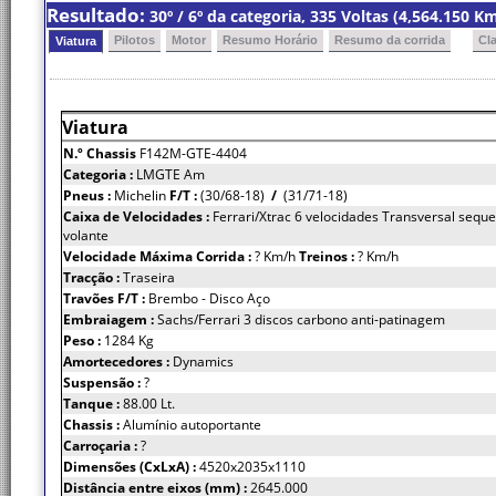
Resultado:
30º / 6º da categoria, 335 Voltas (4,564.150 
Pilotos
Motor
Resumo Horário
Resumo da corrida
Cl
Viatura
Viatura
N.º Chassis
F142M-GTE-4404
Categoria :
LMGTE Am
Pneus :
Michelin
F/T :
(30/68-18)
/
(31/71-18)
Caixa de Velocidades :
Ferrari/Xtrac 6 velocidades Transversal seque
volante
Velocidade Máxima Corrida :
? Km/h
Treinos :
? Km/h
Tracção :
Traseira
Travões F/T :
Brembo - Disco Aço
Embraiagem :
Sachs/Ferrari 3 discos carbono anti-patinagem
Peso :
1284 Kg
Amortecedores :
Dynamics
Suspensão :
?
Tanque :
88.00 Lt.
Chassis :
Alumínio autoportante
Carroçaria :
?
Dimensões (CxLxA) :
4520x2035x1110
Distância entre eixos (mm) :
2645.000