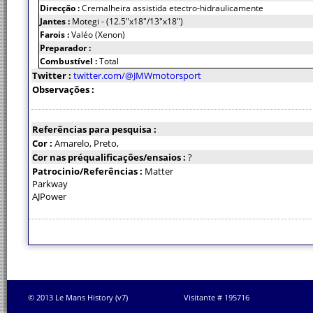
Direcção :
Cremalheira assistida etectro-hidraulicamente
Jantes :
Motegi - (12.5"x18"/13"x18")
Farois :
Valéo (Xenon)
Preparador :
Combustível :
Total
Twitter :
twitter.com/@JMWmotorsport
Observações :
Referências para pesquisa :
Cor :
Amarelo, Preto,
Cor nas préqualificações/ensaios :
?
Patrocinio/Referências :
Matter
Parkway
AJPower
© 2013 Le Mans History (v7)
Visitante # 195716