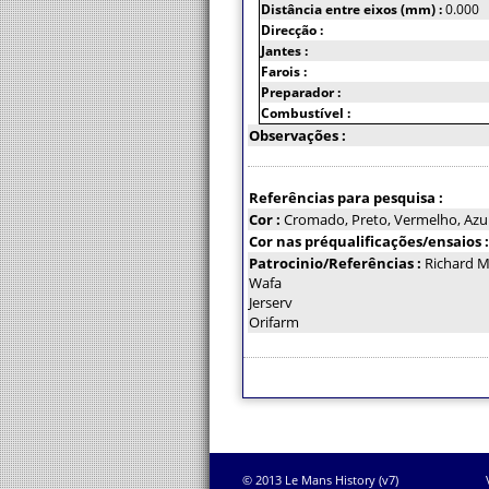
Distância entre eixos (mm) :
0.000
Direcção :
Jantes :
Farois :
Preparador :
Combustível :
Observações :
Referências para pesquisa :
Cor :
Cromado, Preto, Vermelho, Azul
Cor nas préqualificações/ensaios 
Patrocinio/Referências :
Richard Mi
Wafa
Jerserv
Orifarm
© 2013 Le Mans History (v7)