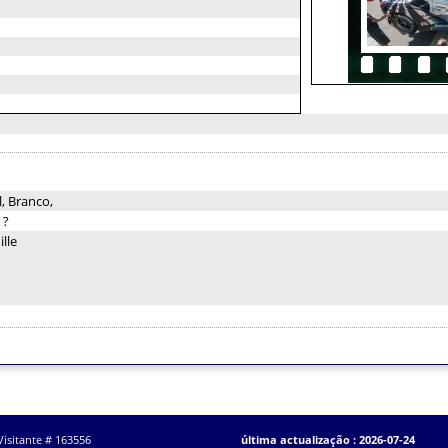
, Branco,
:
?
lle
Visitante # 163556
última actualização : 2026-07-24