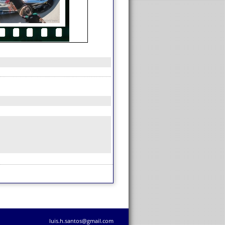
luis.h.santos@gmail.com