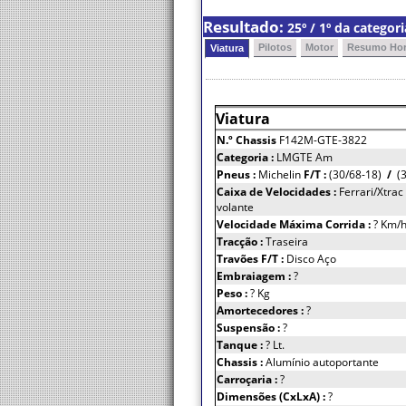
Resultado:
25º / 1º da catego
Pilotos
Motor
Resumo Hor
Viatura
Viatura
N.º Chassis
F142M-GTE-3822
Categoria :
LMGTE Am
Pneus :
Michelin
F/T :
(30/68-18)
/
(3
Caixa de Velocidades :
Ferrari/Xtrac
volante
Velocidade Máxima Corrida :
? Km/
Tracção :
Traseira
Travões F/T :
Disco Aço
Embraiagem :
?
Peso :
? Kg
Amortecedores :
?
Suspensão :
?
Tanque :
? Lt.
Chassis :
Alumínio autoportante
Carroçaria :
?
Dimensões (CxLxA) :
?