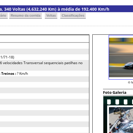
ria, 340 Voltas (4,632.240 Km) à média de 192.400 Km/h
ário
Resumo da corrida
Voltas
Classificações
1/71-18)
 6 velocidades Transversal sequenciais patilhas no
h
Treinos :
? Km/h
© M
Foto Galeria