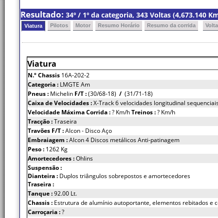
Resultado:
34º / 1º da categoria, 343 Voltas (4,673.140 
Pilotos
Motor
Resumo Horário
Resumo da corrida
Volt
Viatura
Viatura
N.º Chassis
16A-202-2
Categoria :
LMGTE Am
Pneus :
Michelin
F/T :
(30/68-18)
/
(31/71-18)
Caixa de Velocidades :
X-Track 6 velocidades longitudinal sequenciais
Velocidade Máxima Corrida :
? Km/h
Treinos :
? Km/h
Tracção :
Traseira
Travões F/T :
Alcon - Disco Aço
Embraiagem :
Alcon 4 Discos metálicos Anti-patinagem
Peso :
1262 Kg
Amortecedores :
Ohlins
Suspensão :
Dianteira :
Duplos triângulos sobrepostos e amortecedores
Traseira :
Tanque :
92.00 Lt.
Chassis :
Estrutura de alumínio autoportante, elementos rebitados e 
Carroçaria :
?