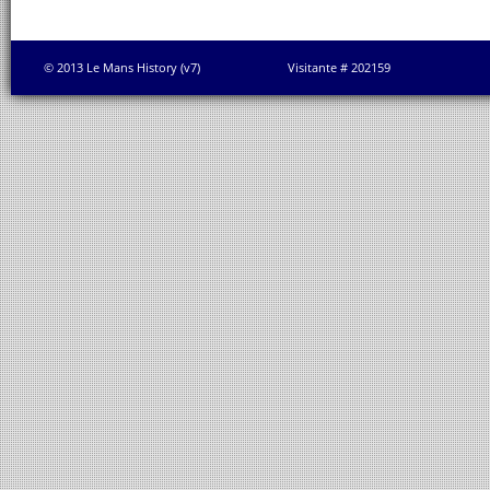
© 2013 Le Mans History (v7)
Visitante # 202159