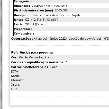
Carroçaria :
?
Dimensões (CxLxA) :
4745x1895x1045
Distância entre eixos (mm) :
3005.000
Direcção :
Cremalheira assistida eléctrica-Kayaba
Jantes :
OZ - (12.5"x18"/13"x18")
Farois :
ORECA (Xenom)
Preparador :
Combustível :
Observações :
Kit aerodinâmico 2022 (redução de downforce) - Nº
Referências para pesquisa :
Cor :
Verde, Vermelho, Preto,
Cor nas préqualificações/ensaios :
?
Patrocinio/Referências :
Soliq
JOTA
MARii
Monolith
Xsens
HRX