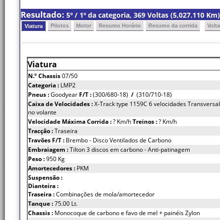
Resultado:
5º / 1º da categoria, 369 Voltas (5,027.110 K
Pilotos
Motor
Resumo Horário
Resumo da corrida
Volt
Viatura
Viatura
N.º Chassis
07/50
Categoria :
LMP2
Pneus :
Goodyear
F/T :
(300/680-18)
/
(310/710-18)
Caixa de Velocidades :
X-Track type 1159C 6 velocidades Transversal
no volante
Velocidade Máxima Corrida :
? Km/h
Treinos :
? Km/h
Tracção :
Traseira
Travões F/T :
Brembo - Disco Ventilados de Carbono
Embraiagem :
Tilton 3 discos em carbono - Anti-patinagem
Peso :
950 Kg
Amortecedores :
PKM
Suspensão :
Dianteira :
Traseira :
Combinações de mola/amortecedor
Tanque :
75.00 Lt.
Chassis :
Monocoque de carbono e favo de mel + painéis Zylon