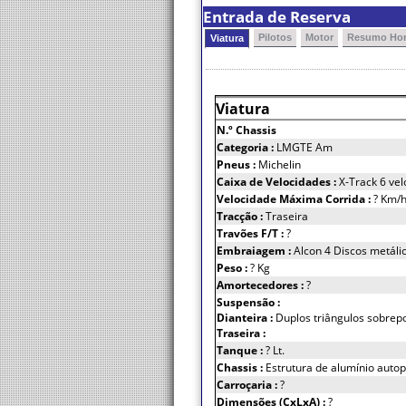
Entrada de Reserva
Pilotos
Motor
Resumo Hor
Viatura
Viatura
N.º Chassis
Categoria :
LMGTE Am
Pneus :
Michelin
Caixa de Velocidades :
X-Track 6 vel
Velocidade Máxima Corrida :
? Km/
Tracção :
Traseira
Travões F/T :
?
Embraiagem :
Alcon 4 Discos metáli
Peso :
? Kg
Amortecedores :
?
Suspensão :
Dianteira :
Duplos triângulos sobrep
Traseira :
Tanque :
? Lt.
Chassis :
Estrutura de alumínio autop
Carroçaria :
?
Dimensões (CxLxA) :
?