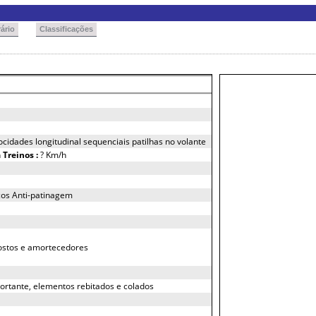
ário
Classificações
ocidades longitudinal sequenciais patilhas no volante
h
Treinos :
? Km/h
cos Anti-patinagem
ostos e amortecedores
ortante, elementos rebitados e colados