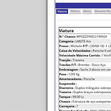
Pilotos
Motor
Resumo Hor
Viatura
Viatura
N.º Chassis
WPOZZZ99ZLS199920
Categoria :
LMGTE Am
Pneus :
Michelin
F/T :
(30/68-18)
/
(3
Caixa de Velocidades :
Porsche 6 vel
Velocidade Máxima Corrida :
? Km/
Tracção :
Traseira
Travões F/T :
Brembo - Disco Aço
Embraiagem :
Sachs 3 discos em car
Peso :
1295 Kg
Amortecedores :
Porsche
Suspensão :
Dianteira :
Duplos triângulos sobrep
Traseira :
Duplos braços sobreposto
Tanque :
99.00 Lt.
Chassis :
Estrutura de aço autoportan
Carroçaria :
?
Dimensões (CxLxA) :
4593x2050x10