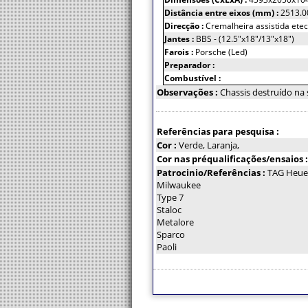
Distância entre eixos (mm) :
2513.0
Direcção :
Cremalheira assistida ete
Jantes :
BBS - (12.5"x18"/13"x18")
Farois :
Porsche (Led)
Preparador :
Combustível :
Observações :
Chassis destruído na
Referências para pesquisa :
Cor :
Verde, Laranja,
Cor nas préqualificações/ensaios 
Patrocinio/Referências :
TAG Heue
Milwaukee
Type 7
Staloc
Metalore
Sparco
Paoli