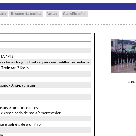
ário
Resumo da corrida
Voltas
Classificações
1/71-18)
ocidades longitudinal sequenciais patilhas no volante
h
Treinos :
? Km/h
© Phi
bono - Anti-patinagem
ostos e amortecedores
s e combinado de mola/amortecedor
te e painéis de alumínio
40