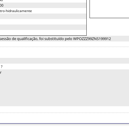
00
ctro-hidraulicamente
 sessão de qualificação, foi substituído pelo WPOZZZ99ZNS199912
:
?
r