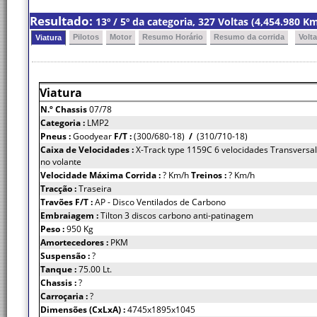
Resultado:
13º / 5º da categoria, 327 Voltas (4,454.980 
Pilotos
Motor
Resumo Horário
Resumo da corrida
Volt
Viatura
Viatura
N.º Chassis
07/78
Categoria :
LMP2
Pneus :
Goodyear
F/T :
(300/680-18)
/
(310/710-18)
Caixa de Velocidades :
X-Track type 1159C 6 velocidades Transversal
no volante
Velocidade Máxima Corrida :
? Km/h
Treinos :
? Km/h
Tracção :
Traseira
Travões F/T :
AP - Disco Ventilados de Carbono
Embraiagem :
Tilton 3 discos carbono anti-patinagem
Peso :
950 Kg
Amortecedores :
PKM
Suspensão :
?
Tanque :
75.00 Lt.
Chassis :
?
Carroçaria :
?
Dimensões (CxLxA) :
4745x1895x1045