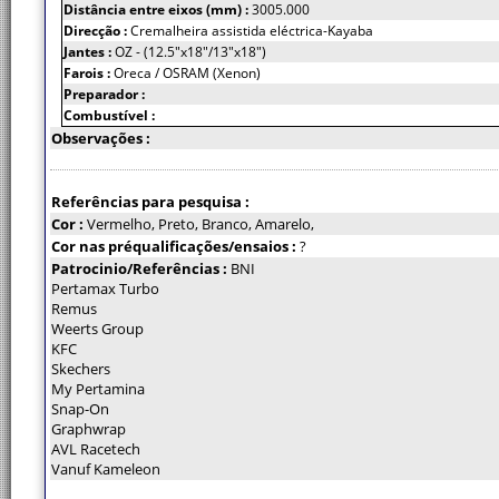
Distância entre eixos (mm) :
3005.000
Direcção :
Cremalheira assistida eléctrica-Kayaba
Jantes :
OZ - (12.5"x18"/13"x18")
Farois :
Oreca / OSRAM (Xenon)
Preparador :
Combustível :
Observações :
Referências para pesquisa :
Cor :
Vermelho, Preto, Branco, Amarelo,
Cor nas préqualificações/ensaios :
?
Patrocinio/Referências :
BNI
Pertamax Turbo
Remus
Weerts Group
KFC
Skechers
My Pertamina
Snap-On
Graphwrap
AVL Racetech
Vanuf Kameleon