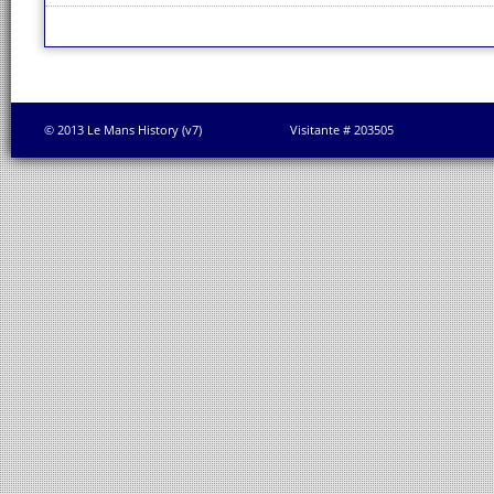
© 2013 Le Mans History (v7)
Visitante # 203505