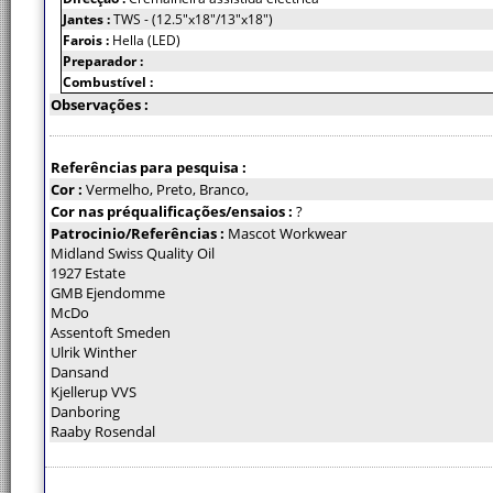
Jantes :
TWS - (12.5"x18"/13"x18")
Farois :
Hella (LED)
Preparador :
Combustível :
Observações :
Referências para pesquisa :
Cor :
Vermelho, Preto, Branco,
Cor nas préqualificações/ensaios :
?
Patrocinio/Referências :
Mascot Workwear
Midland Swiss Quality Oil
1927 Estate
GMB Ejendomme
McDo
Assentoft Smeden
Ulrik Winther
Dansand
Kjellerup VVS
Danboring
Raaby Rosendal