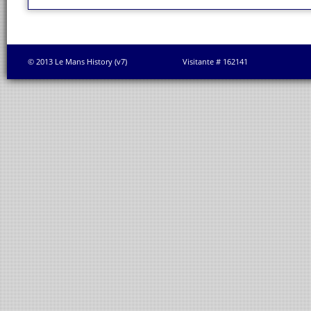
© 2013 Le Mans History (v7)
Visitante # 162141