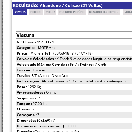
Resultado:
Abandono / Colisão (21 Voltas)
Pilotos
Motor
Resumo Horário
Resumo da corrida
Volt
Viatura
Viatura
N.º Chassis
15A-005-1
Categoria :
LMGTE Am
Pneus :
Michelin
F/T :
(30/68-18)
/
(31/71-18)
Caixa de Velocidades :
X-Track 6 velocidades longitudinal sequenciais
Velocidade Máxima Corrida :
? Km/h
Treinos :
? Km/h
Tracção :
Traseira
Travões F/T :
Alcon - Disco Aço
Embraiagem :
Alcon/Cosworth 4 Discos metálicos Anti-patinagem
Peso :
1262 Kg
Amortecedores :
Ohlins
Suspensão :
?
Tanque :
97.00 Lt.
Chassis :
?
Carroçaria :
?
Dimensões (CxLxA) :
?
Distância entre eixos (mm) :
0.000
Direcção :
Cremalheira assistida eléctrica