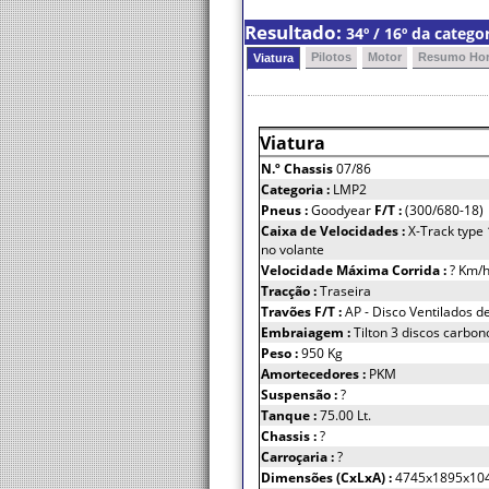
Resultado:
34º / 16º da categ
Pilotos
Motor
Resumo Hor
Viatura
Viatura
N.º Chassis
07/86
Categoria :
LMP2
Pneus :
Goodyear
F/T :
(300/680-18
Caixa de Velocidades :
X-Track type
no volante
Velocidade Máxima Corrida :
? Km/
Tracção :
Traseira
Travões F/T :
AP - Disco Ventilados 
Embraiagem :
Tilton 3 discos carbo
Peso :
950 Kg
Amortecedores :
PKM
Suspensão :
?
Tanque :
75.00 Lt.
Chassis :
?
Carroçaria :
?
Dimensões (CxLxA) :
4745x1895x10