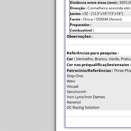
Distância entre eixos (mm) :
3005.0
Direcção :
Cremalheira assistida elé
Jantes :
OZ - (12.5"x18"/13"x18")
Farois :
Oreca / OSRAM (Xenon)
Preparador :
Combustível :
Observações :
Referências para pesquisa :
Cor :
Vermelho, Branco, Verde, Preto
Cor nas préqualificações/ensaios 
Patrocinio/Referências :
Three Ph
Step-One
Wevi
Viscaal
Securocom
Iron Lynx/Iron Dames
Ravenol
DC Racing Solution