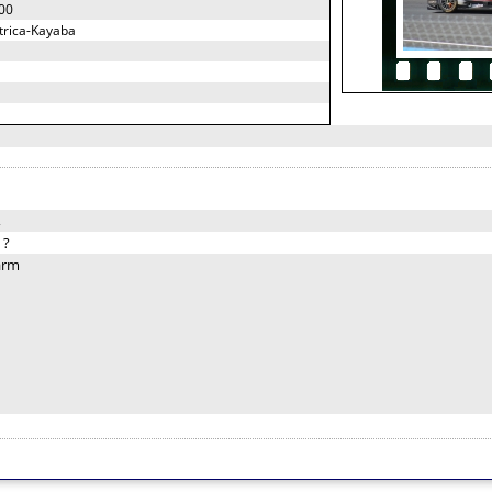
00
ctrica-Kayaba
,
:
?
arm