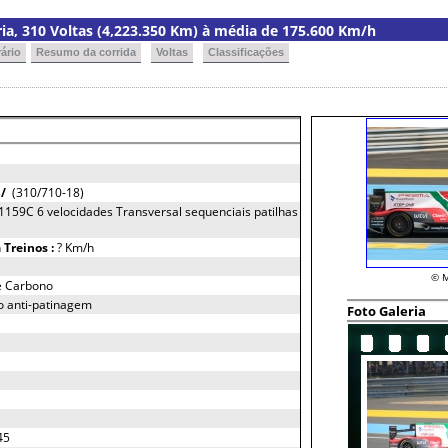
oria, 310 Voltas (4,223.350 Km) à média de 175.600 Km/h
ário
Resumo da corrida
Voltas
Classificações
)
/
(310/710-18)
 1159C 6 velocidades Transversal sequenciais patilhas
h
Treinos :
? Km/h
© M
de Carbono
no anti-patinagem
Foto Galeria
45