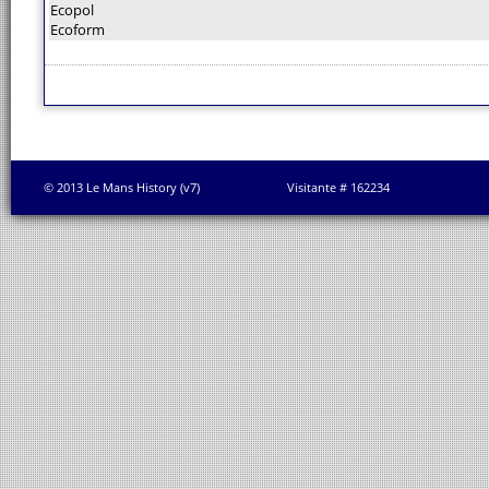
Ecopol
Ecoform
© 2013 Le Mans History (v7)
Visitante # 162234