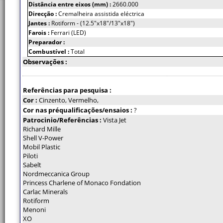
Distância entre eixos (mm) :
2660.000
Direcção :
Cremalheira assistida eléctrica
Jantes :
Rotiform - (12.5"x18"/13"x18")
Farois :
Ferrari (LED)
Preparador :
Combustível :
Total
Observações :
Referências para pesquisa :
Cor :
Cinzento, Vermelho,
Cor nas préqualificações/ensaios :
?
Patrocinio/Referências :
Vista Jet
Richard Mille
Shell V-Power
Mobil Plastic
Piloti
Sabelt
Nordmeccanica Group
Princess Charlene of Monaco Fondation
Carlac Minerals
Rotiform
Menoni
XO