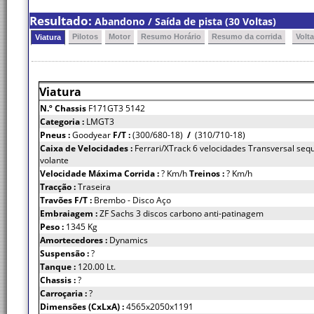
Resultado:
Abandono / Saída de pista (30 Voltas)
Pilotos
Motor
Resumo Horário
Resumo da corrida
Volt
Viatura
Viatura
N.º Chassis
F171GT3 5142
Categoria :
LMGT3
Pneus :
Goodyear
F/T :
(300/680-18)
/
(310/710-18)
Caixa de Velocidades :
Ferrari/XTrack 6 velocidades Transversal sequ
volante
Velocidade Máxima Corrida :
? Km/h
Treinos :
? Km/h
Tracção :
Traseira
Travões F/T :
Brembo - Disco Aço
Embraiagem :
ZF Sachs 3 discos carbono anti-patinagem
Peso :
1345 Kg
Amortecedores :
Dynamics
Suspensão :
?
Tanque :
120.00 Lt.
Chassis :
?
Carroçaria :
?
Dimensões (CxLxA) :
4565x2050x1191