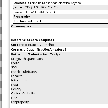
Direcção :
Cremalheira assistida eléctrica-Kayaba
Jantes :
OZ - (12.5"x18"/13"x18")
Farois :
Oreca/OSRAM (Xenon)
Preparador :
Combustível :
Total
Observações :
Referências para pesquisa :
Cor :
Preto, Branco, Vermelho,
Cor nas préqualificações/ensaios :
?
Patrocinio/Referências :
Tamiya
Drugovich Spare parts
Porto
SDS
Pakelo Lubricants
Localiza
Hitechpros
Lista
Delicity
Carbon Collective
HRX
Lifeproperty