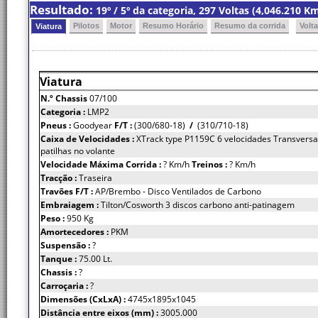
Resultado:
19º / 5º da categoria, 297 Voltas (4,046.210 
Pilotos
Motor
Resumo Horário
Resumo da corrida
Volt
Viatura
Viatura
N.º Chassis
07/100
Categoria :
LMP2
Pneus :
Goodyear
F/T :
(300/680-18)
/
(310/710-18)
Caixa de Velocidades :
XTrack type P1159C 6 velocidades Transversa
patilhas no volante
Velocidade Máxima Corrida :
? Km/h
Treinos :
? Km/h
Tracção :
Traseira
Travões F/T :
AP/Brembo - Disco Ventilados de Carbono
Embraiagem :
Tilton/Cosworth 3 discos carbono anti-patinagem
Peso :
950 Kg
Amortecedores :
PKM
Suspensão :
?
Tanque :
75.00 Lt.
Chassis :
?
Carroçaria :
?
Dimensões (CxLxA) :
4745x1895x1045
Distância entre eixos (mm) :
3005.000