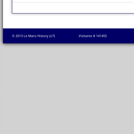
© 2013 Le Mans History (v7)
Visitante # 141455