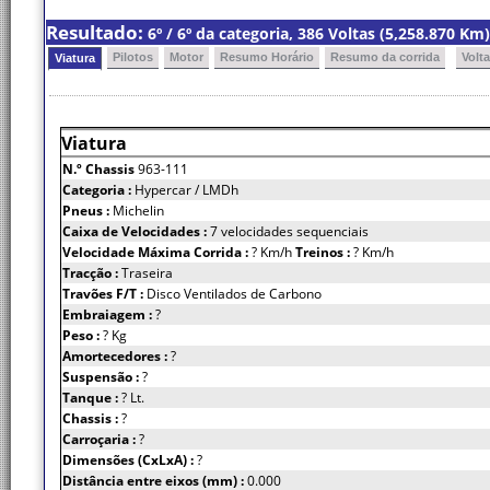
Resultado:
6º / 6º da categoria, 386 Voltas (5,258.870 K
Pilotos
Motor
Resumo Horário
Resumo da corrida
Volt
Viatura
Viatura
N.º Chassis
963-111
Categoria :
Hypercar / LMDh
Pneus :
Michelin
Caixa de Velocidades :
7 velocidades sequenciais
Velocidade Máxima Corrida :
? Km/h
Treinos :
? Km/h
Tracção :
Traseira
Travões F/T :
Disco Ventilados de Carbono
Embraiagem :
?
Peso :
? Kg
Amortecedores :
?
Suspensão :
?
Tanque :
? Lt.
Chassis :
?
Carroçaria :
?
Dimensões (CxLxA) :
?
Distância entre eixos (mm) :
0.000