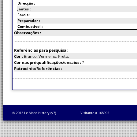
Direcção :
Jantes :
Farois :
Preparador :
Combustível :
Observações :
Referências para pesquisa :
Cor :
Branco, Vermelho, Preto,
Cor nas préqualificações/ensaios :
?
Patrocinio/Referências :
© 2013 Le Mans History (v7)
Visitante # 168995