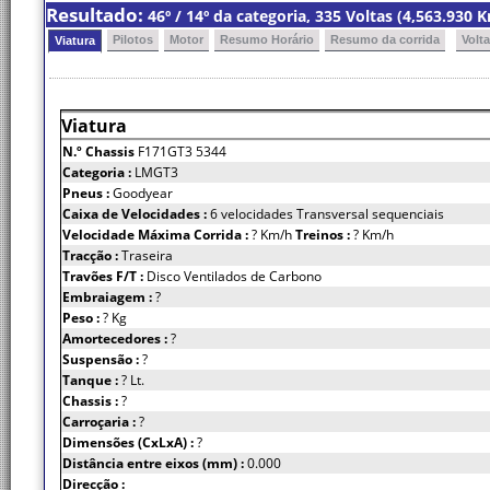
Resultado:
46º / 14º da categoria, 335 Voltas (4,563.930
Pilotos
Motor
Resumo Horário
Resumo da corrida
Volt
Viatura
Viatura
N.º Chassis
F171GT3 5344
Categoria :
LMGT3
Pneus :
Goodyear
Caixa de Velocidades :
6 velocidades Transversal sequenciais
Velocidade Máxima Corrida :
? Km/h
Treinos :
? Km/h
Tracção :
Traseira
Travões F/T :
Disco Ventilados de Carbono
Embraiagem :
?
Peso :
? Kg
Amortecedores :
?
Suspensão :
?
Tanque :
? Lt.
Chassis :
?
Carroçaria :
?
Dimensões (CxLxA) :
?
Distância entre eixos (mm) :
0.000
Direcção :