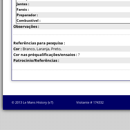
Jantes :
Farois :
Preparador :
Combustível :
Observações :
Referências para pesquisa :
Cor :
Branco, Laranja, Preto,
Cor nas préqualificações/ensaios :
?
Patrocinio/Referências :
© 2013 Le Mans History (v7)
Visitante # 174332