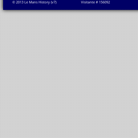
© 2013 Le Mans History (v7)
Visitante # 156092