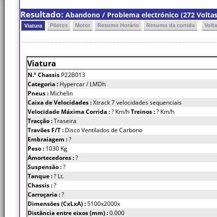
Resultado:
Abandono / Problema electrónico (272 Voltas
Pilotos
Motor
Resumo Horário
Resumo da corrida
Volt
Viatura
Viatura
N.º Chassis
P22B013
Categoria :
Hypercar / LMDh
Pneus :
Michelin
Caixa de Velocidades :
Xtrack 7 velocidades sequenciais
Velocidade Máxima Corrida :
? Km/h
Treinos :
? Km/h
Tracção :
Traseira
Travões F/T :
Disco Ventilados de Carbono
Embraiagem :
?
Peso :
1030 Kg
Amortecedores :
?
Suspensão :
?
Tanque :
? Lt.
Chassis :
?
Carroçaria :
?
Dimensões (CxLxA) :
5100x2000x
Distância entre eixos (mm) :
0.000