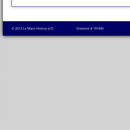
© 2013 Le Mans History (v7)
Visitante # 191045