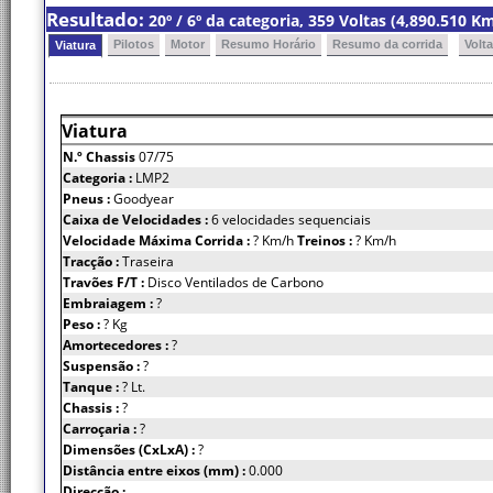
Resultado:
20º / 6º da categoria, 359 Voltas (4,890.510 
Pilotos
Motor
Resumo Horário
Resumo da corrida
Volt
Viatura
Viatura
N.º Chassis
07/75
Categoria :
LMP2
Pneus :
Goodyear
Caixa de Velocidades :
6 velocidades sequenciais
Velocidade Máxima Corrida :
? Km/h
Treinos :
? Km/h
Tracção :
Traseira
Travões F/T :
Disco Ventilados de Carbono
Embraiagem :
?
Peso :
? Kg
Amortecedores :
?
Suspensão :
?
Tanque :
? Lt.
Chassis :
?
Carroçaria :
?
Dimensões (CxLxA) :
?
Distância entre eixos (mm) :
0.000
Direcção :