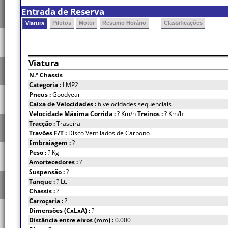
Entrada de Reserva
Pilotos
Motor
Resumo Horário
Classificações
Viatura
Viatura
N.º Chassis
Categoria :
LMP2
Pneus :
Goodyear
Caixa de Velocidades :
6 velocidades sequenciais
Velocidade Máxima Corrida :
? Km/h
Treinos :
? Km/h
Tracção :
Traseira
Travões F/T :
Disco Ventilados de Carbono
Embraiagem :
?
Peso :
? Kg
Amortecedores :
?
Suspensão :
?
Tanque :
? Lt.
Chassis :
?
Carroçaria :
?
Dimensões (CxLxA) :
?
Distância entre eixos (mm) :
0.000