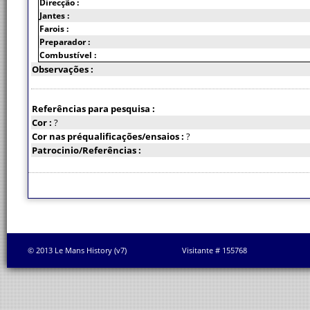
Direcção :
Jantes :
Farois :
Preparador :
Combustível :
Observações :
Referências para pesquisa :
Cor :
?
Cor nas préqualificações/ensaios :
?
Patrocinio/Referências :
© 2013 Le Mans History (v7)
Visitante # 155768