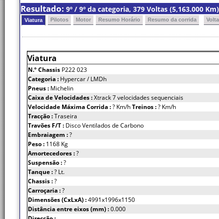
Resultado:
9º / 9º da categoria, 379 Voltas (5,163.000 K
Pilotos
Motor
Resumo Horário
Resumo da corrida
Volt
Viatura
Viatura
N.º Chassis
P222 023
Categoria :
Hypercar / LMDh
Pneus :
Michelin
Caixa de Velocidades :
Xtrack 7 velocidades sequenciais
Velocidade Máxima Corrida :
? Km/h
Treinos :
? Km/h
Tracção :
Traseira
Travões F/T :
Disco Ventilados de Carbono
Embraiagem :
?
Peso :
1168 Kg
Amortecedores :
?
Suspensão :
?
Tanque :
? Lt.
Chassis :
?
Carroçaria :
?
Dimensões (CxLxA) :
4991x1996x1150
Distância entre eixos (mm) :
0.000
Direcção :