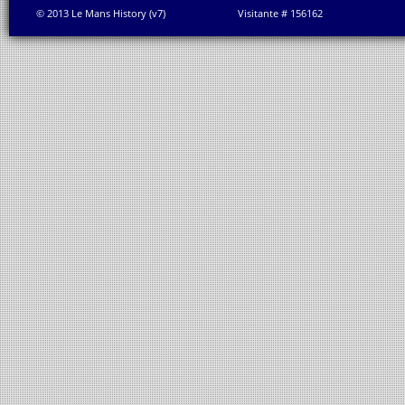
© 2013 Le Mans History (v7)
Visitante # 156162