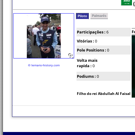
(
Palmarés
Piloto
F
Participações :
6
Vitórias :
0
Pole Positions :
0
Volta mais
© lemans-history.com
rapida :
0
Podiums :
0
Filho do rei Abdullah Al Faisal