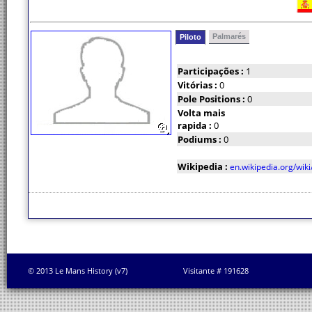
Palmarés
Piloto
Participações :
1
Vitórias :
0
Pole Positions :
0
Volta mais
rapida :
0
Podiums :
0
Wikipedia :
en.wikipedia.org/wi
© 2013 Le Mans History (v7)
Visitante # 191628