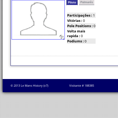
Palmarés
Piloto
Participações :
1
Vitórias :
0
Pole Positions :
0
Volta mais
rapida :
0
Podiums :
0
© 2013 Le Mans History (v7)
Visitante # 188385