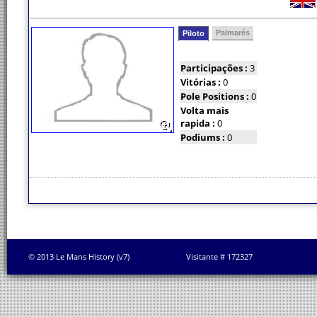
Palmarés
Piloto
Participações :
3
Vitórias :
0
Pole Positions :
0
Volta mais
rapida :
0
Podiums :
0
© 2013 Le Mans History (v7)
Visitante # 172327