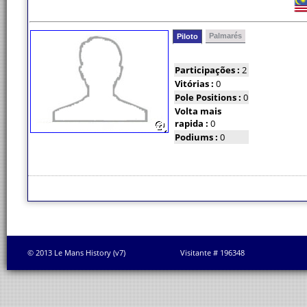
Palmarés
Piloto
Participações :
2
Vitórias :
0
Pole Positions :
0
Volta mais
rapida :
0
Podiums :
0
© 2013 Le Mans History (v7)
Visitante # 196348