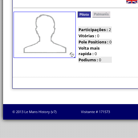
Palmarés
Piloto
Participações :
2
Vitórias :
0
Pole Positions :
0
Volta mais
rapida :
0
Podiums :
0
© 2013 Le Mans History (v7)
Visitante # 171573