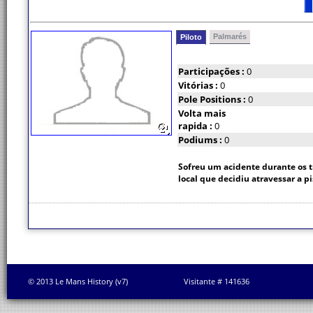
Palmarés
Piloto
Participações :
0
Vitórias :
0
Pole Positions :
0
Volta mais
rapida :
0
Podiums :
0
Sofreu um acidente durante os t
local que decidiu atravessar a pi
© 2013 Le Mans History (v7)
Visitante # 141636