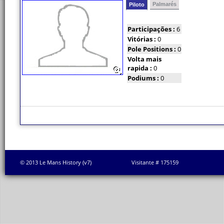
Palmarés
Piloto
Participações :
6
Vitórias :
0
Pole Positions :
0
Volta mais
rapida :
0
Podiums :
0
© 2013 Le Mans History (v7)
Visitante # 175159