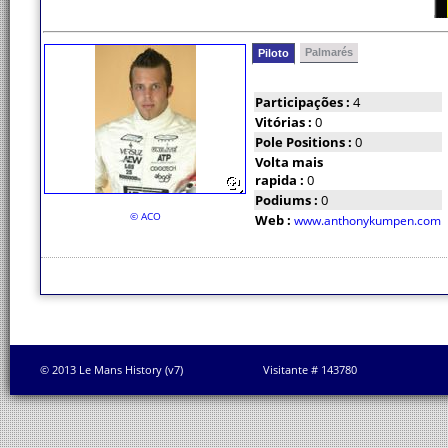
Palmarés
Piloto
Participações :
4
Vitórias :
0
Pole Positions :
0
Volta mais
rapida :
0
Podiums :
0
© ACO
Web :
www.anthonykumpen.com
© 2013 Le Mans History (v7)
Visitante # 143780