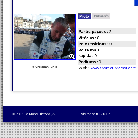
Palmarés
Piloto
Participações :
2
Vitórias :
0
Pole Positions :
0
Volta mais
rapida :
0
Podiums :
0
© Christian Junca
Web :
www.sport-et-promotion.fr
© 2013 Le Mans History (v7)
Visitante # 171602