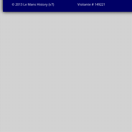
© 2013 Le Mans History (v7)
Visitante # 149221