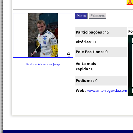
Palmarés
Piloto
Fo
Participações :
15
Vitórias :
0
Pole Positions :
0
Volta mais
© Nuno Alexandre Jorge
rapida :
0
Podiums :
0
Web :
www.antoniogarcia.com