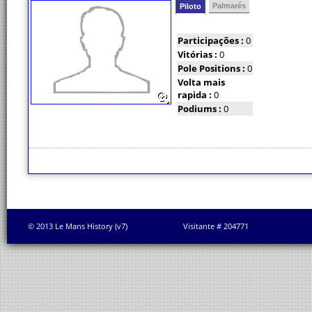
Palmarés
Piloto
Participações :
0
Vitórias :
0
Pole Positions :
0
Volta mais
rapida :
0
Podiums :
0
© 2013 Le Mans History (v7)
Visitante # 204771