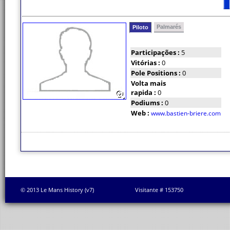
Palmarés
Piloto
Participações :
5
Vitórias :
0
Pole Positions :
0
Volta mais
rapida :
0
Podiums :
0
Web :
www.bastien-briere.com
© 2013 Le Mans History (v7)
Visitante # 153750