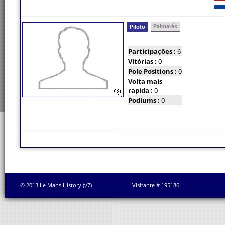
Palmarés
Piloto
Participações :
6
Vitórias :
0
Pole Positions :
0
Volta mais
rapida :
0
Podiums :
0
© 2013 Le Mans History (v7)
Visitante # 195186