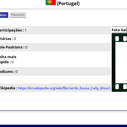
(Portugal)
Palmarés
iloto
Foto Gal
articipações :
1
itórias :
0
ole Positions :
0
olta mais
apida :
0
odiums :
0
ikipedia :
https://en.wikipedia.org/wiki/Bernardo_Sousa_(rally_driver)