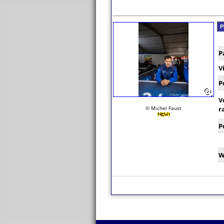
P
P
V
P
V
© Michel Faust
r
P
W