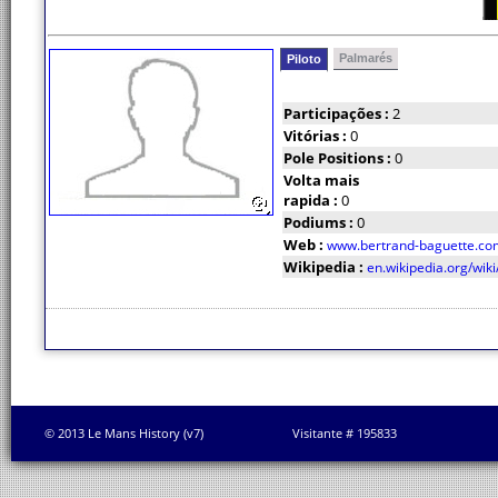
Palmarés
Piloto
Participações :
2
Vitórias :
0
Pole Positions :
0
Volta mais
rapida :
0
Podiums :
0
Web :
www.bertrand-baguette.co
Wikipedia :
en.wikipedia.org/wik
© 2013 Le Mans History (v7)
Visitante # 195833