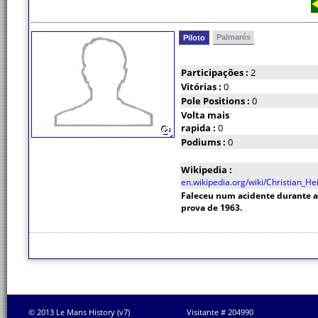
Palmarés
Piloto
Participações :
2
Vitórias :
0
Pole Positions :
0
Volta mais
rapida :
0
Podiums :
0
Wikipedia :
en.wikipedia.org/wiki/Christian_He
Faleceu num acidente durante a
prova de 1963.
© 2013 Le Mans History (v7)
Visitante # 204990