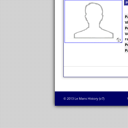
P
P
V
P
V
r
P
P
© 2013 Le Mans History (v7)