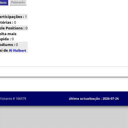
Palmarés
iloto
articipações :
1
itórias :
0
ole Positions :
0
olta mais
apida :
0
odiums :
0
ai de
Al Holbert
Visitante # 166579
última actualização : 2026-07-24