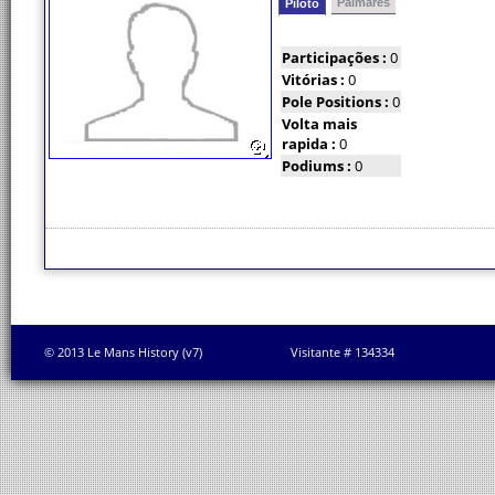
Palmarés
Piloto
Participações :
0
Vitórias :
0
Pole Positions :
0
Volta mais
rapida :
0
Podiums :
0
© 2013 Le Mans History (v7)
Visitante # 134334