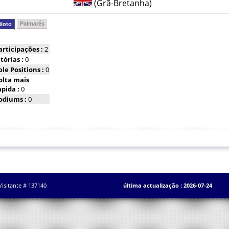
(Grã-Bretanha)
Palmarés
iloto
articipações :
2
itórias :
0
ole Positions :
0
olta mais
apida :
0
odiums :
0
Visitante # 137140
última actualização : 2026-07-24