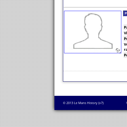
P
P
V
P
V
r
P
© 2013 Le Mans History (v7)